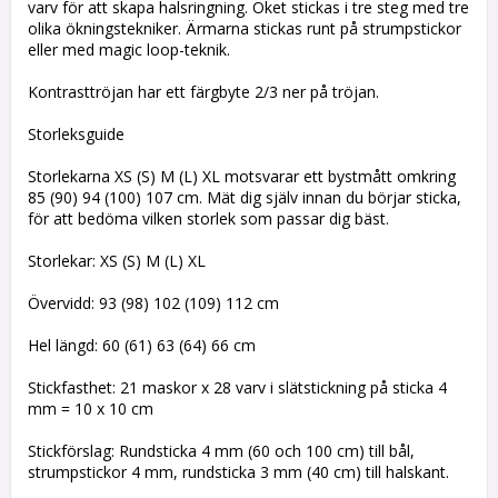
varv för att skapa halsringning. Oket stickas i tre steg med tre
olika ökningstekniker. Ärmarna stickas runt på strumpstickor
eller med magic loop-teknik.
Kontrasttröjan har ett färgbyte 2/3 ner på tröjan.
Storleksguide
Storlekarna XS (S) M (L) XL motsvarar ett bystmått omkring
85 (90) 94 (100) 107 cm. Mät dig själv innan du börjar sticka,
för att bedöma vilken storlek som passar dig bäst.
Storlekar: XS (S) M (L) XL
Övervidd: 93 (98) 102 (109) 112 cm
Hel längd: 60 (61) 63 (64) 66 cm
Stickfasthet: 21 maskor x 28 varv i slätstickning på sticka 4
mm = 10 x 10 cm
Stickförslag: Rundsticka 4 mm (60 och 100 cm) till bål,
strumpstickor 4 mm, rundsticka 3 mm (40 cm) till halskant.