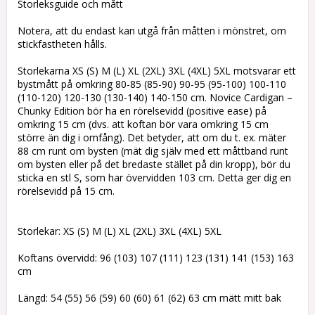
Storleksguide och mått
Notera, att du endast kan utgå från måtten i mönstret, om
stickfastheten hålls.
Storlekarna XS (S) M (L) XL (2XL) 3XL (4XL) 5XL motsvarar ett
bystmått på omkring 80-85 (85-90) 90-95 (95-100) 100-110
(110-120) 120-130 (130-140) 140-150 cm. Novice Cardigan –
Chunky Edition bör ha en rörelsevidd (positive ease) på
omkring 15 cm (dvs. att koftan bör vara omkring 15 cm
större än dig i omfång). Det betyder, att om du t. ex. mäter
88 cm runt om bysten (mät dig själv med ett måttband runt
om bysten eller på det bredaste stället på din kropp), bör du
sticka en stl S, som har övervidden 103 cm. Detta ger dig en
rörelsevidd på 15 cm.
Storlekar: XS (S) M (L) XL (2XL) 3XL (4XL) 5XL
Koftans övervidd: 96 (103) 107 (111) 123 (131) 141 (153) 163
cm
Längd: 54 (55) 56 (59) 60 (60) 61 (62) 63 cm mätt mitt bak