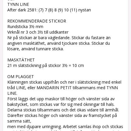
TYNN LINE
After dark 2581: (7) 7 (8) 8 (9) 10 (11) nystan
REKOMMENDERADE STICKOR
Rundsticka 3½ mm
Virknål nr 3 och 3½ till uddkanter
Nr på stickan är bara vägledande. Stickar du fastare än
angiven masktäthet, använd tjockare sticka. Stickar du
lösare, använd tunnare sticka.
MASKTÄTHET
21 m slätstickning på stickor 3½ = 10 cm
OM PLAGGET
Klänningen stickas uppifrån och ner i slätstickning med enkel
tråd LINE, eller MANDARIN PETIT tillsammans med TYNN
LINE.
Först läggs det upp maskor till höger och vänster sida av
bakstycket, som stickas var för sig med ökningar till hals.
Delarna stickas tillsammans och det ökas vidare till ärmhål.
Därefter stickas höger och vänster sida av framstycket på
samma sätt,
men med djupare urringning. Arbetet samlas ihop och stickas