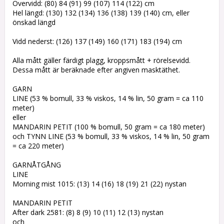
Övervidd: (80) 84 (91) 99 (107) 114 (122) cm
Hel längd: (130) 132 (134) 136 (138) 139 (140) cm, eller
önskad längd
Vidd nederst: (126) 137 (149) 160 (171) 183 (194) cm
Alla mått gäller färdigt plagg, kroppsmått + rörelsevidd.
Dessa mått är beräknade efter angiven masktäthet.
GARN
LINE (53 % bomull, 33 % viskos, 14 % lin, 50 gram = ca 110
meter)
eller
MANDARIN PETIT (100 % bomull, 50 gram = ca 180 meter)
och TYNN LINE (53 % bomull, 33 % viskos, 14 % lin, 50 gram
= ca 220 meter)
GARNÅTGÅNG
LINE
Morning mist 1015: (13) 14 (16) 18 (19) 21 (22) nystan
MANDARIN PETIT
After dark 2581: (8) 8 (9) 10 (11) 12 (13) nystan
och