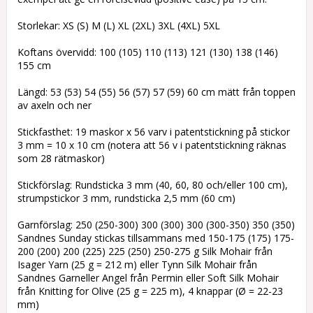
Storlekar: XS (S) M (L) XL (2XL) 3XL (4XL) 5XL
Koftans övervidd: 100 (105) 110 (113) 121 (130) 138 (146)
155 cm
Längd: 53 (53) 54 (55) 56 (57) 57 (59) 60 cm mätt från toppen
av axeln och ner
Stickfasthet: 19 maskor x 56 varv i patentstickning på stickor
3 mm = 10 x 10 cm (notera att 56 v i patentstickning räknas
som 28 rätmaskor)
Stickförslag: Rundsticka 3 mm (40, 60, 80 och/eller 100 cm),
strumpstickor 3 mm, rundsticka 2,5 mm (60 cm)
Garnförslag: 250 (250-300) 300 (300) 300 (300-350) 350 (350)
Sandnes Sunday stickas tillsammans med 150-175 (175) 175-
200 (200) 200 (225) 225 (250) 250-275 g Silk Mohair från
Isager Yarn (25 g = 212 m) eller Tynn Silk Mohair från
Sandnes Garneller Angel från Permin eller Soft Silk Mohair
från Knitting for Olive (25 g = 225 m), 4 knappar (Ø = 22-23
mm)