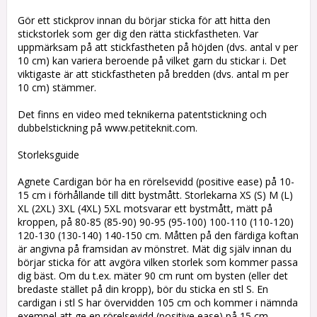
Gör ett stickprov innan du börjar sticka för att hitta den
stickstorlek som ger dig den rätta stickfastheten. Var
uppmärksam på att stickfastheten på höjden (dvs. antal v per
10 cm) kan variera beroende på vilket garn du stickar i. Det
viktigaste är att stickfastheten på bredden (dvs. antal m per
10 cm) stämmer.
Det finns en video med teknikerna patentstickning och
dubbelstickning på www.petiteknit.com.
Storleksguide
Agnete Cardigan bör ha en rörelsevidd (positive ease) på 10-
15 cm i förhållande till ditt bystmått. Storlekarna XS (S) M (L)
XL (2XL) 3XL (4XL) 5XL motsvarar ett bystmått, mätt på
kroppen, på 80-85 (85-90) 90-95 (95-100) 100-110 (110-120)
120-130 (130-140) 140-150 cm. Måtten på den färdiga koftan
är angivna på framsidan av mönstret. Mät dig själv innan du
börjar sticka för att avgöra vilken storlek som kommer passa
dig bäst. Om du t.ex. mäter 90 cm runt om bysten (eller det
bredaste stället på din kropp), bör du sticka en stl S. En
cardigan i stl S har övervidden 105 cm och kommer i nämnda
exempel att ge en rörelsevidd (positive ease) på 15 cm.