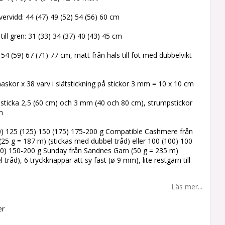
ervidd: 44 (47) 49 (52) 54 (56) 60 cm
ill gren: 31 (33) 34 (37) 40 (43) 45 cm
 54 (59) 67 (71) 77 cm, mätt från hals till fot med dubbelvikt
maskor x 38 varv i slätstickning på stickor 3 mm = 10 x 10 cm
dsticka 2,5 (60 cm) och 3 mm (40 och 80 cm), strumpstickor
m
00) 125 (125) 150 (175) 175-200 g Compatible Cashmere från
 (25 g = 187 m) (stickas med dubbel tråd) eller 100 (100) 100
50) 150-200 g Sunday från Sandnes Garn (50 g = 235 m)
 tråd), 6 tryckknappar att sy fast (ø 9 mm), lite restgarn till
n
Läs mer...
er