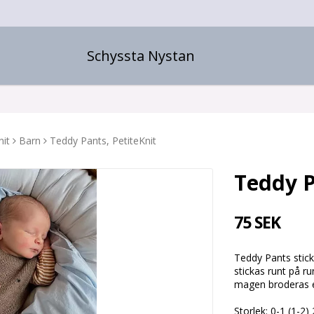
Schyssta Nystan
nit
Barn
Teddy Pants, PetiteKnit
Teddy P
75 SEK
Teddy Pants stick
stickas runt på r
magen broderas et
Storlek: 0-1 (1-2)