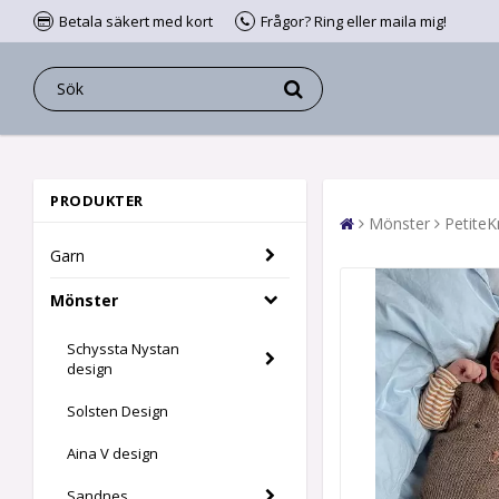
Betala säkert med kort
Frågor? Ring eller maila mig!
PRODUKTER
Mönster
PetiteK
Garn
Mönster
Schyssta Nystan
design
Solsten Design
Aina V design
Sandnes