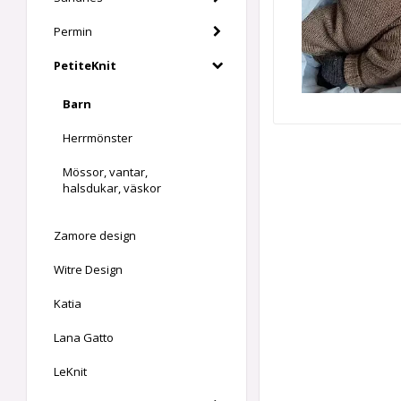
Permin
PetiteKnit
Barn
Herrmönster
Mössor, vantar,
halsdukar, väskor
Zamore design
Witre Design
Katia
Lana Gatto
LeKnit