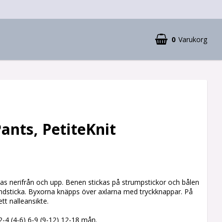
0
Varukorg
ants, PetiteKnit
as nerifrån och upp. Benen stickas på strumpstickor och bålen
undsticka. Byxorna knäpps över axlarna med tryckknappar. På
t nalleansikte.
 2-4 (4-6) 6-9 (9-12) 12-18 mån.