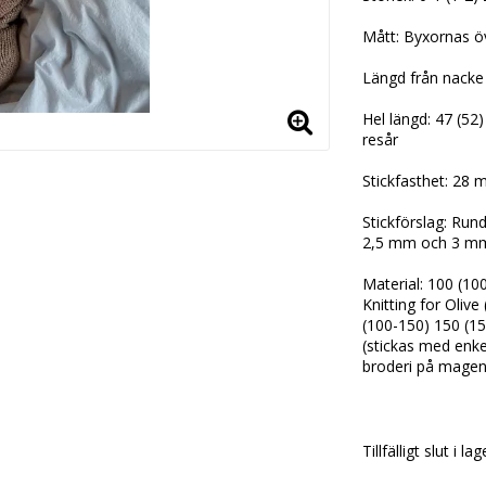
Mått: Byxornas öv
Längd från nacke t
Hel längd: 47 (52)
resår
Stickfasthet: 28 
Stickförslag: Run
2,5 mm och 3 m
Material: 100 (1
Knitting for Olive
(100-150) 150 (1
(stickas med enkel
broderi på mage
Tillfälligt slut i lag