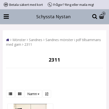
Betala säkert med kort
Frågor? Ring eller maila mig!
0
Schyssta Nystan
Mönster
Sandnes
Sandnes mönster i pdf tillsammans
med garn
2311
2311
Namn