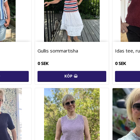
Gullis sommartisha
Idas tee, r
0 SEK
0 SEK
KÖP