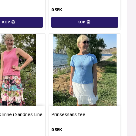
0 SEK
KÖP
KÖP
 linne i Sandnes Line
Prinsessans tee
0 SEK