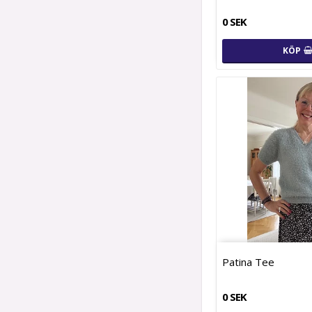
0 SEK
KÖP
Patina Tee
0 SEK