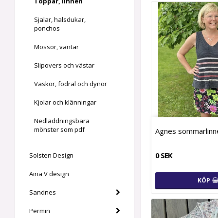
Toppar, linnen
Sjalar, halsdukar,
ponchos
Mössor, vantar
Slipovers och västar
Väskor, fodral och dynor
Kjolar och klänningar
Nedladdningsbara
mönster som pdf
Agnes sommarlinn
0 SEK
Solsten Design
Aina V design
KÖP
Sandnes
Permin