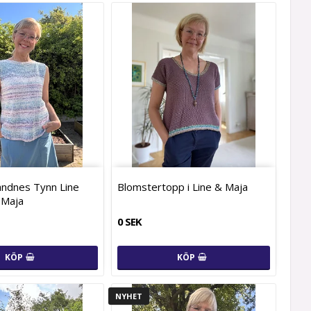
andnes Tynn Line
Blomstertopp i Line & Maja
 Maja
0 SEK
KÖP
KÖP
NYHET