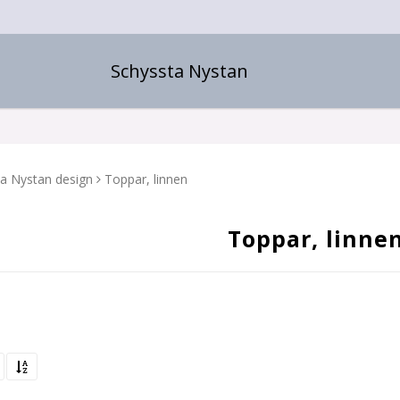
Schyssta Nystan
a Nystan design
Toppar, linnen
Toppar, linne