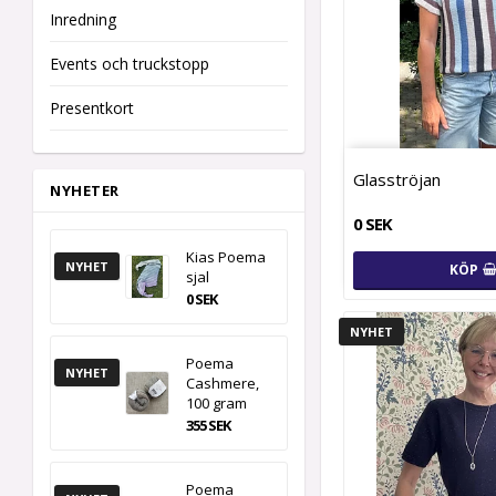
Inredning
Events och truckstopp
Presentkort
Glasströjan
NYHETER
0 SEK
Kias Poema
NYHET
KÖP
sjal
0 SEK
NYHET
Poema
NYHET
Cashmere,
100 gram
355 SEK
Poema