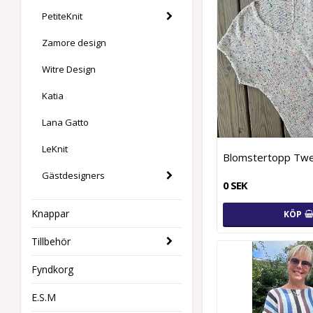
PetiteKnit
Zamore design
Witre Design
Katia
Lana Gatto
LeKnit
Blomstertopp Tw
Gästdesigners
0 SEK
Knappar
KÖP
Tillbehör
Fyndkorg
E.S.M