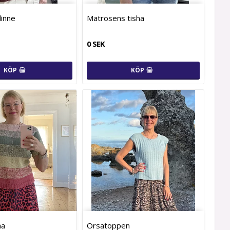
linne
Matrosens tisha
0 SEK
KÖP
KÖP
ha
Orsatoppen