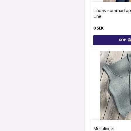
Lindas sommartop
Line
0 SEK
KÖP
Mellolinnet