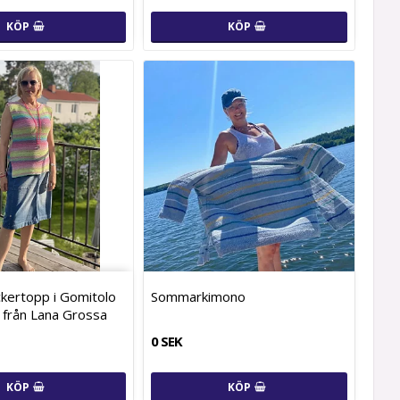
KÖP
KÖP
kertopp i Gomitolo
Sommarkimono
 från Lana Grossa
0 SEK
KÖP
KÖP