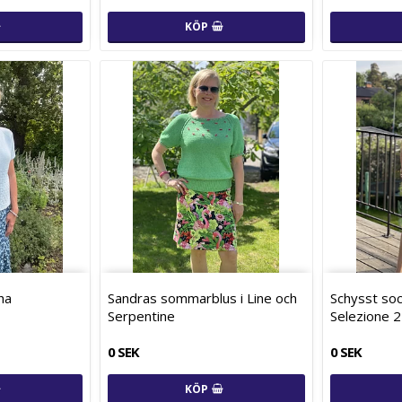
KÖP
ha
Sandras sommarblus i Line och
Schysst soc
Serpentine
Selezione 2
0 SEK
0 SEK
KÖP