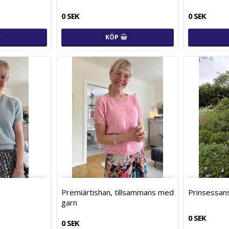
0 SEK
0 SEK
KÖP
Premiärtishan, tillsammans med
Prinsessans
garn
0 SEK
0 SEK