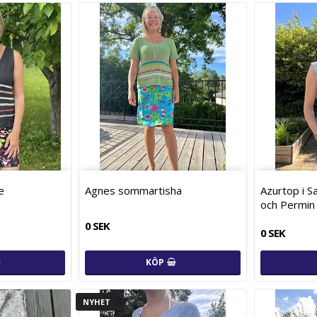
e
Agnes sommartisha
Azurtop i S
och Permin
0 SEK
0 SEK
KÖP
NYHET