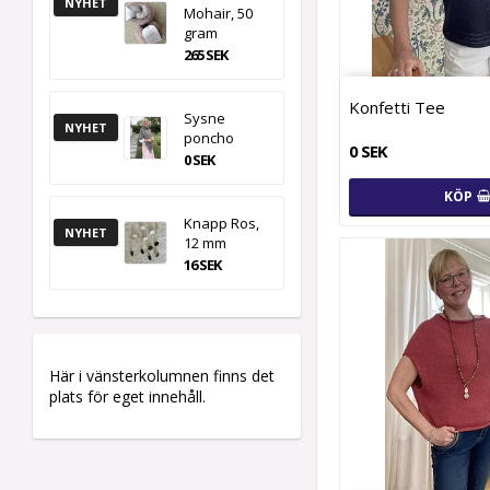
NYHET
Mohair, 50
gram
265 SEK
Konfetti Tee
Sysne
NYHET
poncho
0 SEK
0 SEK
KÖP
Knapp Ros,
NYHET
12 mm
16 SEK
Här i vänsterkolumnen finns det
plats för eget innehåll.