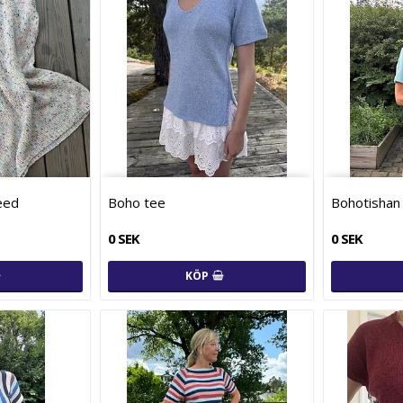
eed
Boho tee
Bohotishan
0 SEK
0 SEK
KÖP