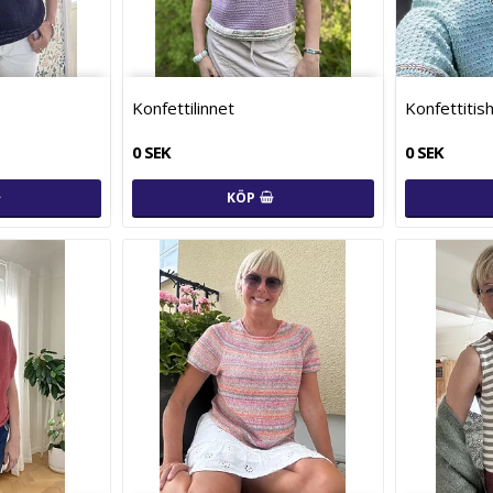
Konfettilinnet
Konfettitis
0 SEK
0 SEK
KÖP