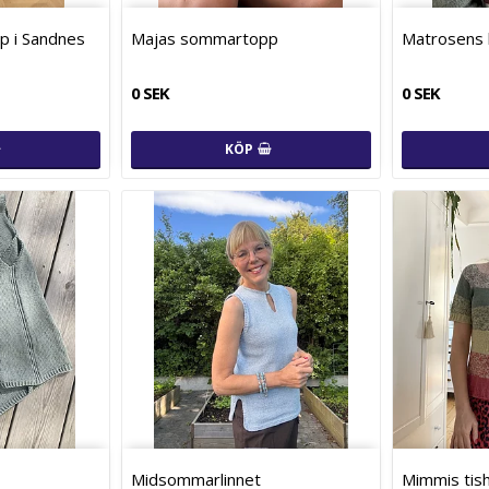
p i Sandnes
Majas sommartopp
Matrosens 
0 SEK
0 SEK
KÖP
Midsommarlinnet
Mimmis tis