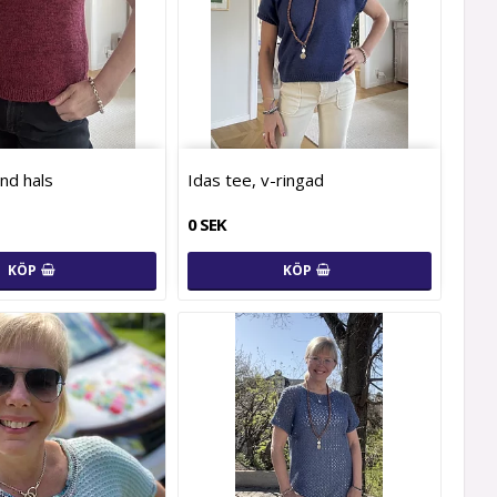
und hals
Idas tee, v-ringad
0 SEK
KÖP
KÖP