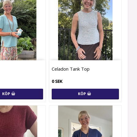
Celadon Tank Top
0 SEK
KÖP
KÖP