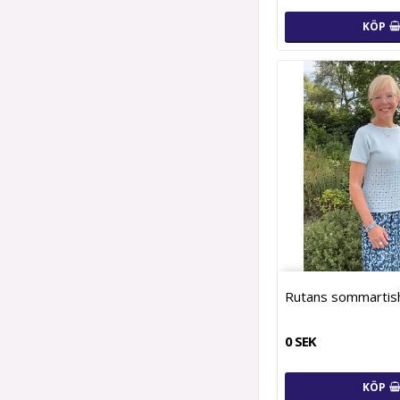
KÖP
Rutans sommartis
0 SEK
KÖP