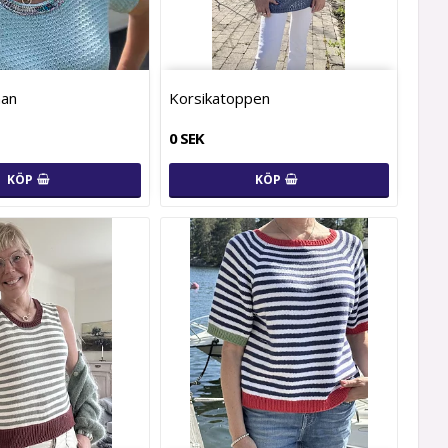
han
Korsikatoppen
0 SEK
KÖP
KÖP