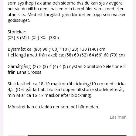
som sys ihop i axlarna och sidorna dvs du kan själv avgöra
hur vid du vill ha den i halsen och i ärmhålet samt med eller
utan slits. Med ett färgglatt garn blir det en topp som väcker
godissuget.
Storlekar:
(XS) S (M) L (XL) XXL (3XL)
Bystmått ca: (80) 90 (100) 110 (120) 130 (140) cm
Hel längd (mätt från axel) ca: (58) 60 (62) 64 (66) 68 (70) cm
Garnåtgång: (2) 2 (3) 4 (4) 4 (5) nystan Gomitolo Selezione 2
från Lana Grossa
Stickfasthet: ca 18-19 maskor rätstickning/10 cm med sticka
4,5. (Det går lätt att blocka toppen till större storlek efteråt,
min M är ca 16-17 maskor efter blockning).
Mönstret kan du ladda ner som pdf här nedan.
Läs mer...